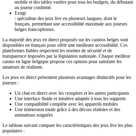
mobile et des tables variées pour tous les budgets, du débutant
au joueur confirmé.
Ezugi
: spécialiste des jeux live en plusieurs langues, dont le
français, permettant une accessibilité maximale aux joueurs
belges francophones.
La majorité des jeux en direct proposés sur les casinos belges sont
disponibles en français pour offrir une meilleure accessibilité. Ces
plateformes fiables respectent les normes de sécurité et de
transparence imposées par la législation nationale. Chaque meilleur
casino en ligne belgique propose ces options pour satisfaire les
amateurs de réalisme.
Les jeux en direct présentent plusieurs avantages distinctifs pour les
joueurs :
Un chat en direct avec les croupiers et les autres participants
Une interface fluide et intuitive adaptée à tous les supports
Une compatibilité complète avec les appareils mobiles
Une immersion totale grâce à des décors réalistes et des
animations soignées
Le tableau suivant compare les caractéristiques des jeux live les plus
populaires :