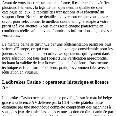
Avant de vous inscrire sur une plateforme, il est crucial de vérifier
plusieurs éléments : la légalité de l'opérateur, la qualité de son
catalogue de jeux, la rapidité des transactions et la réactivité du
support client. Notre liste détaillée couvre tout ce que vous devez
savoir pour sélectionner le meilleur casino en ligne adapté à votre
profil et à vos attentes. Nous avons testé chaque plateforme en
conditions réelles afin de vous fournir des informations objectives et
vérifiables.
Le marché belge se distingue par une réglementation parmi les plus
strictes d'Europe, ce qui constitue un avantage considérable pour les
joueurs soucieux de leur sécurité. Les opérateurs qui figurent dans
notre sélection ont tous fait l'objet d'une vérification approfondie,
incluant la validité de leur licence, la qualité de leur infrastructure
technique et la conformité de leurs pratiques commerciales avec la
législation en vigueur.
Ladbrokes Casino : opérateur historique et licence
A+
Ladbrokes Casino occupe une place privilégiée sur le marché belge
grâce à sa licence A+ délivrée par la CJH. Cette plateforme se
distingue par une ludothèque complète comprenant des machines à
sous, des jeux de table classiques et une section en direct animée par