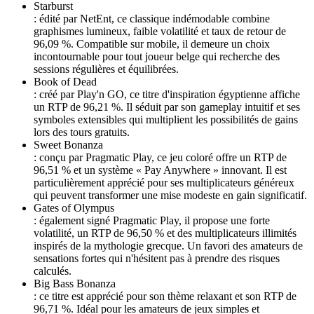
Starburst
: édité par NetEnt, ce classique indémodable combine
graphismes lumineux, faible volatilité et taux de retour de
96,09 %. Compatible sur mobile, il demeure un choix
incontournable pour tout joueur belge qui recherche des
sessions régulières et équilibrées.
Book of Dead
: créé par Play'n GO, ce titre d'inspiration égyptienne affiche
un RTP de 96,21 %. Il séduit par son gameplay intuitif et ses
symboles extensibles qui multiplient les possibilités de gains
lors des tours gratuits.
Sweet Bonanza
: conçu par Pragmatic Play, ce jeu coloré offre un RTP de
96,51 % et un système « Pay Anywhere » innovant. Il est
particulièrement apprécié pour ses multiplicateurs généreux
qui peuvent transformer une mise modeste en gain significatif.
Gates of Olympus
: également signé Pragmatic Play, il propose une forte
volatilité, un RTP de 96,50 % et des multiplicateurs illimités
inspirés de la mythologie grecque. Un favori des amateurs de
sensations fortes qui n'hésitent pas à prendre des risques
calculés.
Big Bass Bonanza
: ce titre est apprécié pour son thème relaxant et son RTP de
96,71 %. Idéal pour les amateurs de jeux simples et