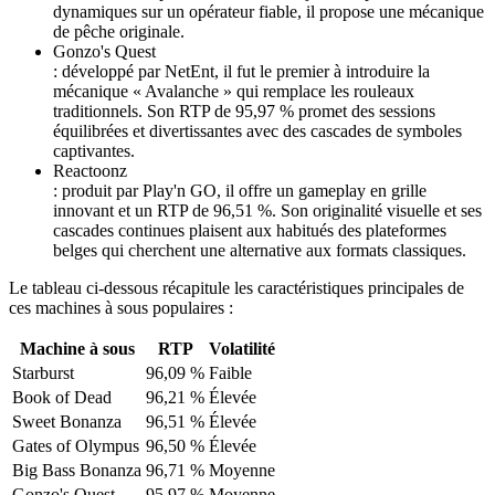
dynamiques sur un opérateur fiable, il propose une mécanique
de pêche originale.
Gonzo's Quest
: développé par NetEnt, il fut le premier à introduire la
mécanique « Avalanche » qui remplace les rouleaux
traditionnels. Son RTP de 95,97 % promet des sessions
équilibrées et divertissantes avec des cascades de symboles
captivantes.
Reactoonz
: produit par Play'n GO, il offre un gameplay en grille
innovant et un RTP de 96,51 %. Son originalité visuelle et ses
cascades continues plaisent aux habitués des plateformes
belges qui cherchent une alternative aux formats classiques.
Le tableau ci-dessous récapitule les caractéristiques principales de
ces machines à sous populaires :
Machine à sous
RTP
Volatilité
Starburst
96,09 %
Faible
Book of Dead
96,21 %
Élevée
Sweet Bonanza
96,51 %
Élevée
Gates of Olympus
96,50 %
Élevée
Big Bass Bonanza
96,71 %
Moyenne
Gonzo's Quest
95,97 %
Moyenne