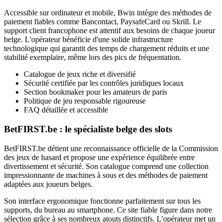
Accessible sur ordinateur et mobile, Bwin intègre des méthodes de
paiement fiables comme Bancontact, PaysafeCard ou Skrill. Le
support client francophone est attentif aux besoins de chaque joueur
belge. L'opérateur bénéficie d'une solide infrastructure
technologique qui garantit des temps de chargement réduits et une
stabilité exemplaire, même lors des pics de fréquentation.
Catalogue de jeux riche et diversifié
Sécurité certifiée par les contrôles juridiques locaux
Section bookmaker pour les amateurs de paris
Politique de jeu responsable rigoureuse
FAQ détaillée et accessible
BetFIRST.be : le spécialiste belge des slots
BetFIRST.be détient une reconnaissance officielle de la Commission
des jeux de hasard et propose une expérience équilibrée entre
divertissement et sécurité. Son catalogue comprend une collection
impressionnante de machines à sous et des méthodes de paiement
adaptées aux joueurs belges.
Son interface ergonomique fonctionne parfaitement sur tous les
supports, du bureau au smartphone. Ce site fiable figure dans notre
sélection grâce à ses nombreux atouts distinctifs. L'opérateur met un