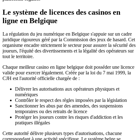
Le système de licences des casinos en
ligne en Belgique
La régulation du jeu numérique en Belgique s'appuie sur un cadre
juridique rigoureux géré par la Commission des jeux de hasard. Cet
organisme encadre strictement le secteur pour assurer la sécurité des
joueurs, l'équité des divertissements et la légalité des opérateurs sur
tout le territoire.
Chaque meilleur casino en ligne belgique doit posséder une licence
valide pour exercer légalement. Créée par la loi du 7 mai 1999, la
CJH est l'autorité officielle chargée de :
Délivrer les autorisations aux opérateurs physiques et
numériques
Contrôler le respect des règles imposées par la législation
Sanctionner les abus par des amendes, des suspensions
temporaires ou des retraits de licence
Protéger les joueurs contre les risques d'addiction et les
pratiques illégales
Cette autorité délivre plusieurs types d'autorisations, chacune
correspondant à une activité spécifique. Le système belge se