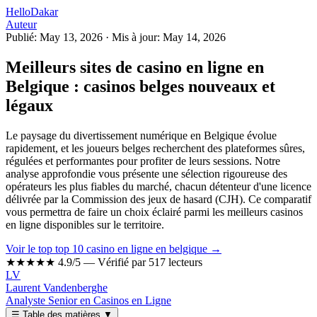
Hello
Dakar
Auteur
Publié: May 13, 2026
·
Mis à jour: May 14, 2026
Meilleurs sites de casino en ligne en
Belgique : casinos belges nouveaux et
légaux
Le paysage du divertissement numérique en Belgique évolue
rapidement, et les joueurs belges recherchent des plateformes sûres,
régulées et performantes pour profiter de leurs sessions. Notre
analyse approfondie vous présente une sélection rigoureuse des
opérateurs les plus fiables du marché, chacun détenteur d'une licence
délivrée par la Commission des jeux de hasard (CJH). Ce comparatif
vous permettra de faire un choix éclairé parmi les meilleurs casinos
en ligne disponibles sur le territoire.
Voir le top top 10 casino en ligne en belgique →
★★★★★
4.9/5 — Vérifié par 517 lecteurs
LV
Laurent Vandenberghe
Analyste Senior en Casinos en Ligne
☰
Table des matières
▼