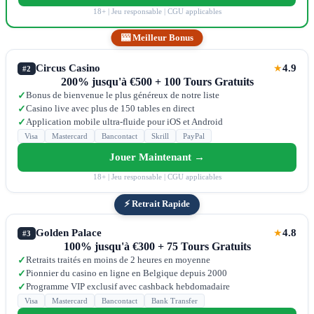
18+ | Jeu responsable | CGU applicables
🎰 Meilleur Bonus
Circus Casino
4.9
★
#2
200% jusqu'à €500 + 100 Tours Gratuits
Bonus de bienvenue le plus généreux de notre liste
✓
Casino live avec plus de 150 tables en direct
✓
Application mobile ultra-fluide pour iOS et Android
✓
Visa
Mastercard
Bancontact
Skrill
PayPal
Jouer Maintenant →
18+ | Jeu responsable | CGU applicables
⚡ Retrait Rapide
Golden Palace
4.8
★
#3
100% jusqu'à €300 + 75 Tours Gratuits
Retraits traités en moins de 2 heures en moyenne
✓
Pionnier du casino en ligne en Belgique depuis 2000
✓
Programme VIP exclusif avec cashback hebdomadaire
✓
Visa
Mastercard
Bancontact
Bank Transfer