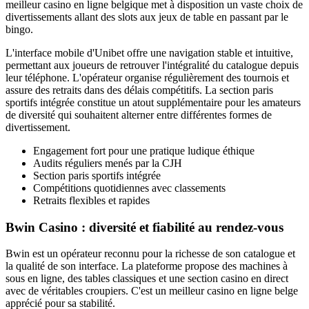
meilleur casino en ligne belgique met à disposition un vaste choix de
divertissements allant des slots aux jeux de table en passant par le
bingo.
L'interface mobile d'Unibet offre une navigation stable et intuitive,
permettant aux joueurs de retrouver l'intégralité du catalogue depuis
leur téléphone. L'opérateur organise régulièrement des tournois et
assure des retraits dans des délais compétitifs. La section paris
sportifs intégrée constitue un atout supplémentaire pour les amateurs
de diversité qui souhaitent alterner entre différentes formes de
divertissement.
Engagement fort pour une pratique ludique éthique
Audits réguliers menés par la CJH
Section paris sportifs intégrée
Compétitions quotidiennes avec classements
Retraits flexibles et rapides
Bwin Casino : diversité et fiabilité au rendez-vous
Bwin est un opérateur reconnu pour la richesse de son catalogue et
la qualité de son interface. La plateforme propose des machines à
sous en ligne, des tables classiques et une section casino en direct
avec de véritables croupiers. C'est un meilleur casino en ligne belge
apprécié pour sa stabilité.