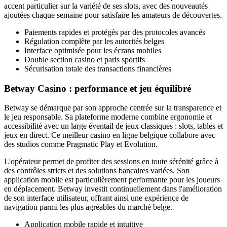
accent particulier sur la variété de ses slots, avec des nouveautés
ajoutées chaque semaine pour satisfaire les amateurs de découvertes.
Paiements rapides et protégés par des protocoles avancés
Régulation complète par les autorités belges
Interface optimisée pour les écrans mobiles
Double section casino et paris sportifs
Sécurisation totale des transactions financières
Betway Casino : performance et jeu équilibré
Betway se démarque par son approche centrée sur la transparence et
le jeu responsable. Sa plateforme moderne combine ergonomie et
accessibilité avec un large éventail de jeux classiques : slots, tables et
jeux en direct. Ce meilleur casino en ligne belgique collabore avec
des studios comme Pragmatic Play et Evolution.
L'opérateur permet de profiter des sessions en toute sérénité grâce à
des contrôles stricts et des solutions bancaires variées. Son
application mobile est particulièrement performante pour les joueurs
en déplacement. Betway investit continuellement dans l'amélioration
de son interface utilisateur, offrant ainsi une expérience de
navigation parmi les plus agréables du marché belge.
Application mobile rapide et intuitive