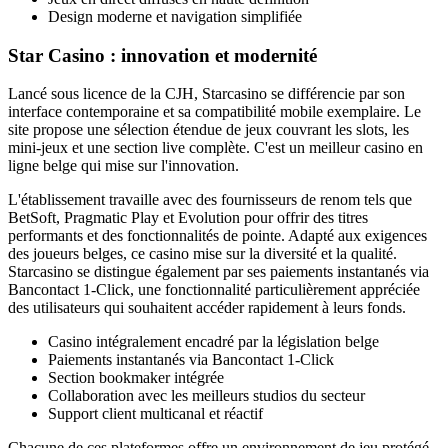
Design moderne et navigation simplifiée
Star Casino : innovation et modernité
Lancé sous licence de la CJH, Starcasino se différencie par son
interface contemporaine et sa compatibilité mobile exemplaire. Le
site propose une sélection étendue de jeux couvrant les slots, les
mini-jeux et une section live complète. C'est un meilleur casino en
ligne belge qui mise sur l'innovation.
L'établissement travaille avec des fournisseurs de renom tels que
BetSoft, Pragmatic Play et Evolution pour offrir des titres
performants et des fonctionnalités de pointe. Adapté aux exigences
des joueurs belges, ce casino mise sur la diversité et la qualité.
Starcasino se distingue également par ses paiements instantanés via
Bancontact 1-Click, une fonctionnalité particulièrement appréciée
des utilisateurs qui souhaitent accéder rapidement à leurs fonds.
Casino intégralement encadré par la législation belge
Paiements instantanés via Bancontact 1-Click
Section bookmaker intégrée
Collaboration avec les meilleurs studios du secteur
Support client multicanal et réactif
Chacune de ces plateformes offre un environnement de jeu protégé