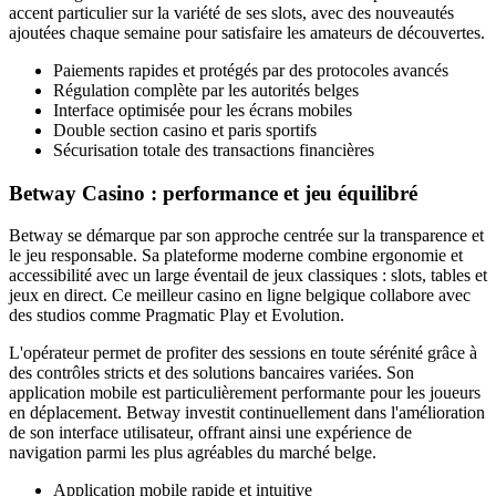
accent particulier sur la variété de ses slots, avec des nouveautés
ajoutées chaque semaine pour satisfaire les amateurs de découvertes.
Paiements rapides et protégés par des protocoles avancés
Régulation complète par les autorités belges
Interface optimisée pour les écrans mobiles
Double section casino et paris sportifs
Sécurisation totale des transactions financières
Betway Casino : performance et jeu équilibré
Betway se démarque par son approche centrée sur la transparence et
le jeu responsable. Sa plateforme moderne combine ergonomie et
accessibilité avec un large éventail de jeux classiques : slots, tables et
jeux en direct. Ce meilleur casino en ligne belgique collabore avec
des studios comme Pragmatic Play et Evolution.
L'opérateur permet de profiter des sessions en toute sérénité grâce à
des contrôles stricts et des solutions bancaires variées. Son
application mobile est particulièrement performante pour les joueurs
en déplacement. Betway investit continuellement dans l'amélioration
de son interface utilisateur, offrant ainsi une expérience de
navigation parmi les plus agréables du marché belge.
Application mobile rapide et intuitive