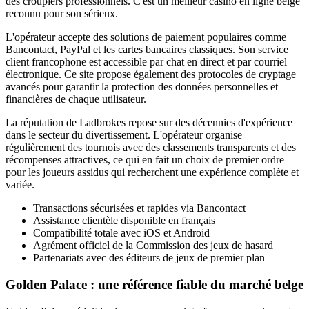
des croupiers professionnels. C'est un meilleur casino en ligne belge
reconnu pour son sérieux.
L'opérateur accepte des solutions de paiement populaires comme
Bancontact, PayPal et les cartes bancaires classiques. Son service
client francophone est accessible par chat en direct et par courriel
électronique. Ce site propose également des protocoles de cryptage
avancés pour garantir la protection des données personnelles et
financières de chaque utilisateur.
La réputation de Ladbrokes repose sur des décennies d'expérience
dans le secteur du divertissement. L'opérateur organise
régulièrement des tournois avec des classements transparents et des
récompenses attractives, ce qui en fait un choix de premier ordre
pour les joueurs assidus qui recherchent une expérience complète et
variée.
Transactions sécurisées et rapides via Bancontact
Assistance clientèle disponible en français
Compatibilité totale avec iOS et Android
Agrément officiel de la Commission des jeux de hasard
Partenariats avec des éditeurs de jeux de premier plan
Golden Palace : une référence fiable du marché belge