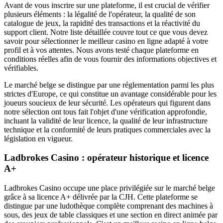
Avant de vous inscrire sur une plateforme, il est crucial de vérifier
plusieurs éléments : la légalité de l'opérateur, la qualité de son
catalogue de jeux, la rapidité des transactions et la réactivité du
support client. Notre liste détaillée couvre tout ce que vous devez
savoir pour sélectionner le meilleur casino en ligne adapté à votre
profil et à vos attentes. Nous avons testé chaque plateforme en
conditions réelles afin de vous fournir des informations objectives et
vérifiables.
Le marché belge se distingue par une réglementation parmi les plus
strictes d'Europe, ce qui constitue un avantage considérable pour les
joueurs soucieux de leur sécurité. Les opérateurs qui figurent dans
notre sélection ont tous fait l'objet d'une vérification approfondie,
incluant la validité de leur licence, la qualité de leur infrastructure
technique et la conformité de leurs pratiques commerciales avec la
législation en vigueur.
Ladbrokes Casino : opérateur historique et licence
A+
Ladbrokes Casino occupe une place privilégiée sur le marché belge
grâce à sa licence A+ délivrée par la CJH. Cette plateforme se
distingue par une ludothèque complète comprenant des machines à
sous, des jeux de table classiques et une section en direct animée par