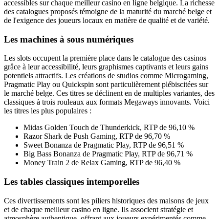
accessibles sur chaque meilleur casino en ligne belgique. La richesse
des catalogues proposés témoigne de la maturité du marché belge et
de l'exigence des joueurs locaux en matière de qualité et de variété.
Les machines à sous numériques
Les slots occupent la première place dans le catalogue des casinos
grâce à leur accessibilité, leurs graphismes captivants et leurs gains
potentiels attractifs. Les créations de studios comme Microgaming,
Pragmatic Play ou Quickspin sont particulièrement plébiscitées sur
le marché belge. Ces titres se déclinent en de multiples variantes, des
classiques à trois rouleaux aux formats Megaways innovants. Voici
les titres les plus populaires :
Midas Golden Touch de Thunderkick, RTP de 96,10 %
Razor Shark de Push Gaming, RTP de 96,70 %
Sweet Bonanza de Pragmatic Play, RTP de 96,51 %
Big Bass Bonanza de Pragmatic Play, RTP de 96,71 %
Money Train 2 de Relax Gaming, RTP de 96,40 %
Les tables classiques intemporelles
Ces divertissements sont les piliers historiques des maisons de jeux
et de chaque meilleur casino en ligne. Ils associent stratégie et
atmosphère authentique, offrant aux joueurs expérimentés comme