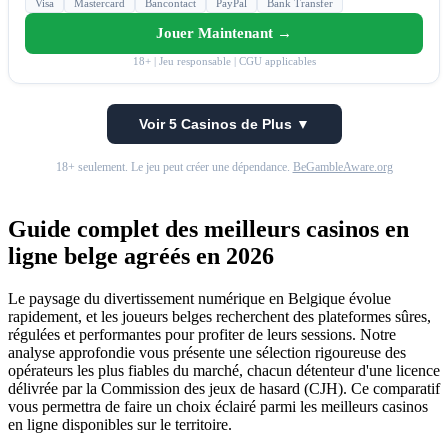
Visa
Mastercard
Bancontact
PayPal
Bank Transfer
Jouer Maintenant →
18+ | Jeu responsable | CGU applicables
Voir 5 Casinos de Plus ▼
18+ seulement. Le jeu peut créer une dépendance.
BeGambleAware.org
Guide complet des meilleurs casinos en
ligne belge agréés en 2026
Le paysage du divertissement numérique en Belgique évolue
rapidement, et les joueurs belges recherchent des plateformes sûres,
régulées et performantes pour profiter de leurs sessions. Notre
analyse approfondie vous présente une sélection rigoureuse des
opérateurs les plus fiables du marché, chacun détenteur d'une licence
délivrée par la Commission des jeux de hasard (CJH). Ce comparatif
vous permettra de faire un choix éclairé parmi les meilleurs casinos
en ligne disponibles sur le territoire.