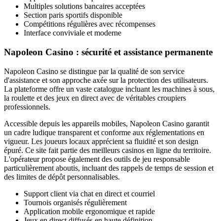
Multiples solutions bancaires acceptées
Section paris sportifs disponible
Compétitions régulières avec récompenses
Interface conviviale et moderne
Napoleon Casino : sécurité et assistance permanente
Napoleon Casino se distingue par la qualité de son service
d'assistance et son approche axée sur la protection des utilisateurs.
La plateforme offre un vaste catalogue incluant les machines à sous,
la roulette et des jeux en direct avec de véritables croupiers
professionnels.
Accessible depuis les appareils mobiles, Napoleon Casino garantit
un cadre ludique transparent et conforme aux réglementations en
vigueur. Les joueurs locaux apprécient sa fluidité et son design
épuré. Ce site fait partie des meilleurs casinos en ligne du territoire.
L'opérateur propose également des outils de jeu responsable
particulièrement aboutis, incluant des rappels de temps de session et
des limites de dépôt personnalisables.
Support client via chat en direct et courriel
Tournois organisés régulièrement
Application mobile ergonomique et rapide
Jeux en direct diffusés en haute définition