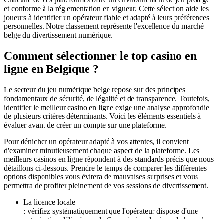
et conforme à la réglementation en vigueur. Cette sélection aide les
joueurs à identifier un opérateur fiable et adapté à leurs préférences
personnelles. Notre classement représente l'excellence du marché
belge du divertissement numérique.
Comment sélectionner le top casino en
ligne en Belgique ?
Le secteur du jeu numérique belge repose sur des principes
fondamentaux de sécurité, de légalité et de transparence. Toutefois,
identifier le meilleur casino en ligne exige une analyse approfondie
de plusieurs critères déterminants. Voici les éléments essentiels à
évaluer avant de créer un compte sur une plateforme.
Pour dénicher un opérateur adapté à vos attentes, il convient
d'examiner minutieusement chaque aspect de la plateforme. Les
meilleurs casinos en ligne répondent à des standards précis que nous
détaillons ci-dessous. Prendre le temps de comparer les différentes
options disponibles vous évitera de mauvaises surprises et vous
permettra de profiter pleinement de vos sessions de divertissement.
La licence locale
: vérifiez systématiquement que l'opérateur dispose d'une