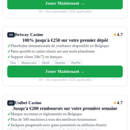
Jouer Maintenant →
18+ | Jeu responsable | CGU applicables
Betway Casino
4.7
★
#4
100% jusqu'à €250 sur votre premier dépôt
Plateforme internationale de confiance disponible en Belgique
✓
Paris sportifs et casino réunis sur une seule plateforme
✓
Support client 24h/7j en français
✓
Visa
Mastercard
Skrill
Neteller
PayPal
Jouer Maintenant →
18+ | Jeu responsable | CGU applicables
Unibet Casino
4.7
★
#5
Jusqu'à €200 remboursés sur votre première semaine
Marque reconnue et réglementée en Belgique
✓
Plus de 500 machines à sous des meilleurs fournisseurs
✓
Jackpots progressifs avec gains potentiels en millions d'euros
✓