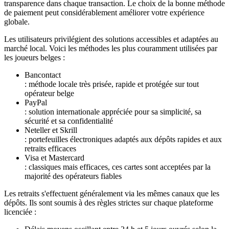
transparence dans chaque transaction. Le choix de la bonne méthode
de paiement peut considérablement améliorer votre expérience
globale.
Les utilisateurs privilégient des solutions accessibles et adaptées au
marché local. Voici les méthodes les plus couramment utilisées par
les joueurs belges :
Bancontact
: méthode locale très prisée, rapide et protégée sur tout
opérateur belge
PayPal
: solution internationale appréciée pour sa simplicité, sa
sécurité et sa confidentialité
Neteller et Skrill
: portefeuilles électroniques adaptés aux dépôts rapides et aux
retraits efficaces
Visa et Mastercard
: classiques mais efficaces, ces cartes sont acceptées par la
majorité des opérateurs fiables
Les retraits s'effectuent généralement via les mêmes canaux que les
dépôts. Ils sont soumis à des règles strictes sur chaque plateforme
licenciée :