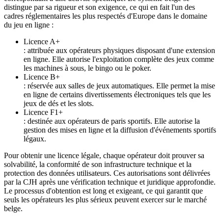
distingue par sa rigueur et son exigence, ce qui en fait l'un des
cadres réglementaires les plus respectés d'Europe dans le domaine
du jeu en ligne :
Licence A+
: attribuée aux opérateurs physiques disposant d'une extension
en ligne. Elle autorise l'exploitation complète des jeux comme
les machines à sous, le bingo ou le poker.
Licence B+
: réservée aux salles de jeux automatiques. Elle permet la mise
en ligne de certains divertissements électroniques tels que les
jeux de dés et les slots.
Licence F1+
: destinée aux opérateurs de paris sportifs. Elle autorise la
gestion des mises en ligne et la diffusion d'événements sportifs
légaux.
Pour obtenir une licence légale, chaque opérateur doit prouver sa
solvabilité, la conformité de son infrastructure technique et la
protection des données utilisateurs. Ces autorisations sont délivrées
par la CJH après une vérification technique et juridique approfondie.
Le processus d'obtention est long et exigeant, ce qui garantit que
seuls les opérateurs les plus sérieux peuvent exercer sur le marché
belge.