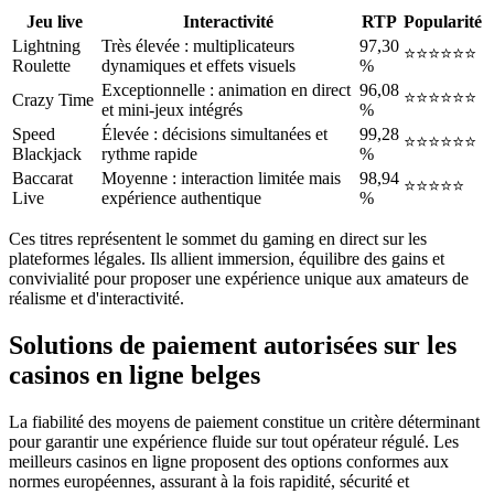
Jeu live
Interactivité
RTP
Popularité
Lightning
Très élevée : multiplicateurs
97,30
⭐⭐⭐⭐⭐⭐
Roulette
dynamiques et effets visuels
%
Exceptionnelle : animation en direct
96,08
⭐⭐⭐⭐⭐⭐
Crazy Time
et mini-jeux intégrés
%
Speed
Élevée : décisions simultanées et
99,28
⭐⭐⭐⭐⭐⭐
Blackjack
rythme rapide
%
Baccarat
Moyenne : interaction limitée mais
98,94
⭐⭐⭐⭐⭐
Live
expérience authentique
%
Ces titres représentent le sommet du gaming en direct sur les
plateformes légales. Ils allient immersion, équilibre des gains et
convivialité pour proposer une expérience unique aux amateurs de
réalisme et d'interactivité.
Solutions de paiement autorisées sur les
casinos en ligne belges
La fiabilité des moyens de paiement constitue un critère déterminant
pour garantir une expérience fluide sur tout opérateur régulé. Les
meilleurs casinos en ligne proposent des options conformes aux
normes européennes, assurant à la fois rapidité, sécurité et