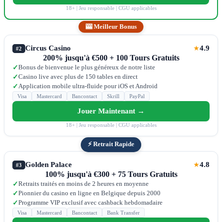
18+ | Jeu responsable | CGU applicables
🎰 Meilleur Bonus
Circus Casino
4.9
★
#2
200% jusqu'à €500 + 100 Tours Gratuits
Bonus de bienvenue le plus généreux de notre liste
✓
Casino live avec plus de 150 tables en direct
✓
Application mobile ultra-fluide pour iOS et Android
✓
Visa
Mastercard
Bancontact
Skrill
PayPal
Jouer Maintenant →
18+ | Jeu responsable | CGU applicables
⚡ Retrait Rapide
Golden Palace
4.8
★
#3
100% jusqu'à €300 + 75 Tours Gratuits
Retraits traités en moins de 2 heures en moyenne
✓
Pionnier du casino en ligne en Belgique depuis 2000
✓
Programme VIP exclusif avec cashback hebdomadaire
✓
Visa
Mastercard
Bancontact
Bank Transfer