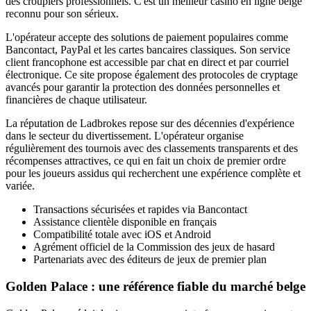
des croupiers professionnels. C'est un meilleur casino en ligne belge
reconnu pour son sérieux.
L'opérateur accepte des solutions de paiement populaires comme
Bancontact, PayPal et les cartes bancaires classiques. Son service
client francophone est accessible par chat en direct et par courriel
électronique. Ce site propose également des protocoles de cryptage
avancés pour garantir la protection des données personnelles et
financières de chaque utilisateur.
La réputation de Ladbrokes repose sur des décennies d'expérience
dans le secteur du divertissement. L'opérateur organise
régulièrement des tournois avec des classements transparents et des
récompenses attractives, ce qui en fait un choix de premier ordre
pour les joueurs assidus qui recherchent une expérience complète et
variée.
Transactions sécurisées et rapides via Bancontact
Assistance clientèle disponible en français
Compatibilité totale avec iOS et Android
Agrément officiel de la Commission des jeux de hasard
Partenariats avec des éditeurs de jeux de premier plan
Golden Palace : une référence fiable du marché belge