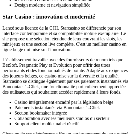
Design moderne et navigation simplifiée
Star Casino : innovation et modernité
Lancé sous licence de la CJH, Starcasino se différencie par son
interface contemporaine et sa compatibilité mobile exemplaire. Le
site propose une sélection étendue de jeux couvrant les slots, les
mini-jeux et une section live complète. C'est un meilleur casino en
ligne belge qui mise sur l'innovation.
L'établissement travaille avec des fournisseurs de renom tels que
BetSoft, Pragmatic Play et Evolution pour offrir des titres
performants et des fonctionnalités de pointe. Adapté aux exigences
des joueurs belges, ce casino mise sur la diversité et la qualité.
Starcasino se distingue également par ses paiements instantanés via
Bancontact 1-Click, une fonctionnalité particulièrement appréciée
des utilisateurs qui souhaitent accéder rapidement à leurs fonds.
Casino intégralement encadré par la législation belge
Paiements instantanés via Bancontact 1-Click
Section bookmaker intégrée
Collaboration avec les meilleurs studios du secteur
Support client multicanal et réactif
Chacune de ces plateformes offre un environnement de jeu protégé