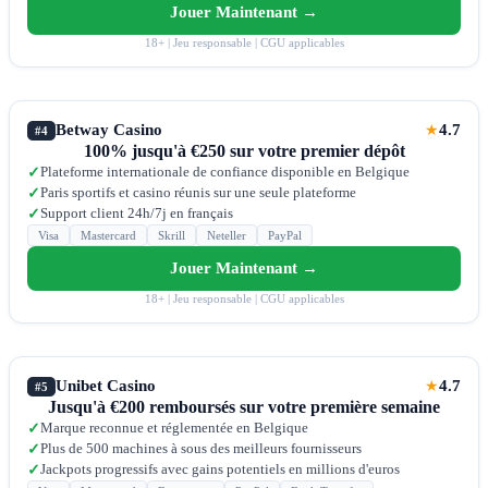
Jouer Maintenant →
18+ | Jeu responsable | CGU applicables
Betway Casino
4.7
★
#4
100% jusqu'à €250 sur votre premier dépôt
Plateforme internationale de confiance disponible en Belgique
✓
Paris sportifs et casino réunis sur une seule plateforme
✓
Support client 24h/7j en français
✓
Visa
Mastercard
Skrill
Neteller
PayPal
Jouer Maintenant →
18+ | Jeu responsable | CGU applicables
Unibet Casino
4.7
★
#5
Jusqu'à €200 remboursés sur votre première semaine
Marque reconnue et réglementée en Belgique
✓
Plus de 500 machines à sous des meilleurs fournisseurs
✓
Jackpots progressifs avec gains potentiels en millions d'euros
✓