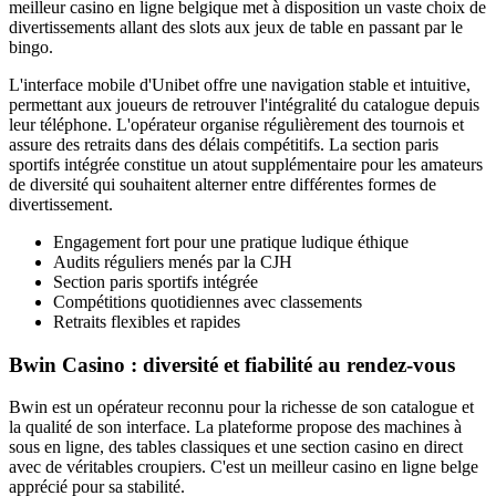
meilleur casino en ligne belgique met à disposition un vaste choix de
divertissements allant des slots aux jeux de table en passant par le
bingo.
L'interface mobile d'Unibet offre une navigation stable et intuitive,
permettant aux joueurs de retrouver l'intégralité du catalogue depuis
leur téléphone. L'opérateur organise régulièrement des tournois et
assure des retraits dans des délais compétitifs. La section paris
sportifs intégrée constitue un atout supplémentaire pour les amateurs
de diversité qui souhaitent alterner entre différentes formes de
divertissement.
Engagement fort pour une pratique ludique éthique
Audits réguliers menés par la CJH
Section paris sportifs intégrée
Compétitions quotidiennes avec classements
Retraits flexibles et rapides
Bwin Casino : diversité et fiabilité au rendez-vous
Bwin est un opérateur reconnu pour la richesse de son catalogue et
la qualité de son interface. La plateforme propose des machines à
sous en ligne, des tables classiques et une section casino en direct
avec de véritables croupiers. C'est un meilleur casino en ligne belge
apprécié pour sa stabilité.